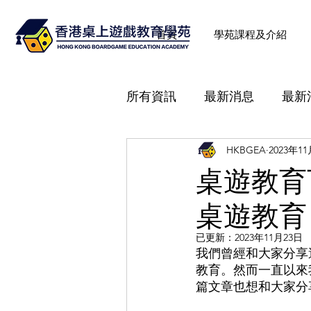
首頁
學苑課程及介紹
所有資訊
最新消息
最新
HKBGEA
2023年1
《桌遊教育理論及講解技巧
桌遊教育
桌遊教育
桌遊背後故事
社工專業
已更新：
2023年11月23日
我們曾經和大家分享
創新智力運動
桌遊體驗
教育。然而一直以來
篇文章也想和大家分