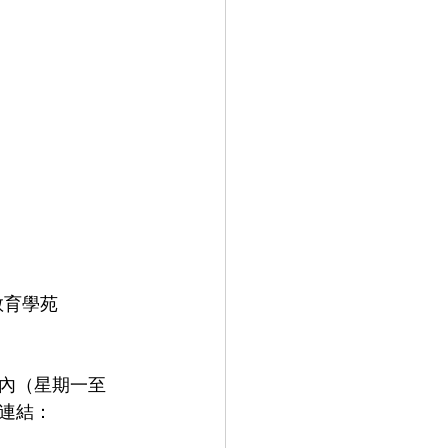
育學苑 
內（星期一至
號碼連結：  