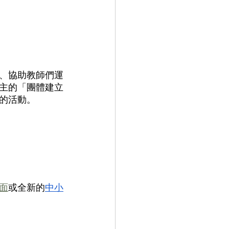
、協助教師們運
主的「團體建立
的活動。
面
或全新的
中小