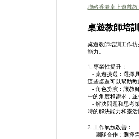
聯絡香港桌上遊戲教育
桌遊教師培
桌遊教師培訓工作坊
能力。
1. 專業性提升： 
   - 桌遊挑選：選擇具有教育價值和專業內容的桌遊，如數學、科學或語言學習相關的桌遊。
這些桌遊可以幫助教
   - 角色扮演：讓教師感受桌遊教育，體驗不同的教學情境。這可以幫助他們理解學生在課堂
中的角度和需求，並
   - 解決問題和思考策略：許多桌遊要求玩家思考和解難，這可以培養教師在教學中遇到問題
時的解決能力和靈活
2. 工作氣氛改善：
   - 團隊合作：選擇需要團隊合作的合作桌遊，鼓勵教師之間多嘗試互相合作、溝通和協作。