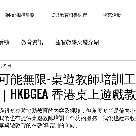
​到校/機構服務
桌遊教育證書課程
學苑活動
活動
教育資訊
益智教學桌遊介紹
1月21日
證書課程》內容分享
《設計思維課程》內容分享
可能無限-桌遊教師培訓
｜HKBGEA 香港桌上遊戲
分享
Minecraft 字詞解釋
桌遊教育Q&A
過
過很多桌遊協助教育的內容及經驗，但角度多半是偏向小
我們也有提供桌遊教師培訓工作坊的服務，我們也經常收
享桌遊教育的在教師培訓的面向。