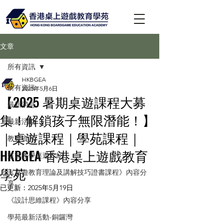
文章
所有資訊
HKBGEA
所有資訊
2025年5月6日
【2025 暑期桌遊課程大募
最新消息
集！解鎖孩子無限潛能！】
最新活動
｜桌遊課程｜學苑課程｜
教育資訊
HKBGEA 香港桌上遊戲教育
益智教學桌遊介紹
學苑
《桌遊教育理論及講解技巧證書課程》內容分
享
已更新：
2025年5月19日
《設計思維課程》內容分享
學苑最新活動-銅鑼灣