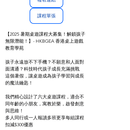
課程單張
【2025 暑期桌遊課程大募集！解鎖孩子
無限潛能！】- HKBGEA 香港桌上遊戲
教育學苑
孩子永遠放不下手機？不願意和人面對
面溝通？科技時代孩子成長充滿挑戰
這個暑假，讓桌遊成為孩子學習與成長
的魔法鑰匙！ 
我們精心設計了六大桌遊課程，適合不
同年齡的小朋友，寓教於樂，啟發創意
與思維！
多人同行或一人報讀多班更享每組課程
扣減$300優惠