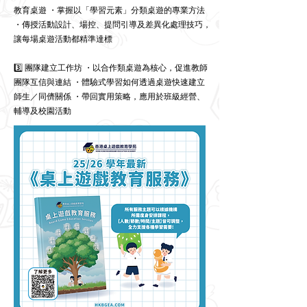
教育桌遊 ・掌握以「學習元素」分類桌遊的專業方法
・傳授活動設計、場控、提問引導及差異化處理技巧，
讓每場桌遊活動都精準達標
3️⃣ 團隊建立工作坊 ・以合作類桌遊為核心，促進教師
團隊互信與連結 ・體驗式學習如何透過桌遊快速建立
師生／同儕關係 ・帶回實用策略，應用於班級經營、
輔導及校園活動