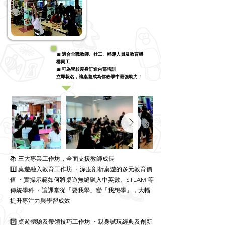
📅 適合全職教師、社工、輔導人員及教育機
構同工
📅 可為學校度身訂造內部培訓
立即報名，讓桌遊成為你教學中最強助力！
📚 三大專業工作坊，全面支援教師成長
1️⃣ 桌遊融入教育工作坊 ・深度剖析桌遊的多元教育價
值 ・實操示範如何將桌遊無縫融入中英數、STEAM 等
傳統學科 ・讓課堂從「要我學」變「我想學」，大幅
提升專注力與學習成效
2️⃣ 桌遊體驗及帶領技巧工作坊 ・親身試玩經典及創新