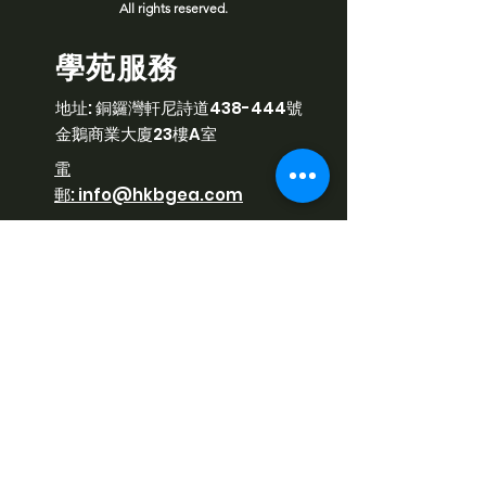
All rights reserved.
學苑服務
​地址:
銅鑼灣軒尼詩道438-444號
金鵝商業大廈23樓A室
​電
郵:
info@hkbgea.com
電話:
6616
7844
星期一至六 10:00 - 18:30
WhatsApp:
6616
7844
到校/機構服務
​電