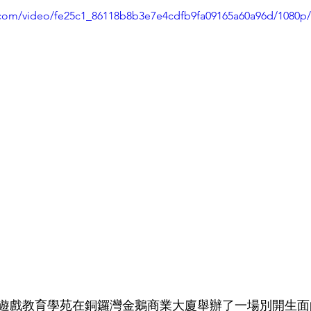
ic.com/video/fe25c1_86118b8b3e7e4cdfb9fa09165a60a96d/1080p
遊戲教育學苑在銅鑼灣金鵝商業大廈舉辦了一場別開生面