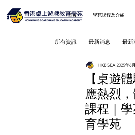
首頁
學苑課程及介紹
所有資訊
最新消息
最新
HKBGEA
2025年6
《桌遊教育理論及講解技巧
【桌遊體驗
應熱烈，
桌遊背後故事
社工專業
課程｜學
創新智力運動
桌遊體驗
育學苑