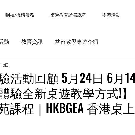
​到校/機構服務
桌遊教育證書課程
學苑活動
活動
教育資訊
益智教學桌遊介紹
月18日
證書課程》內容分享
《設計思維課程》內容分享
活動回顧 5月24日 6月1
體驗全新桌遊教學方式!】
分享
Minecraft 字詞解釋
桌遊教育Q&A
過
苑課程｜HKBGEA 香港桌