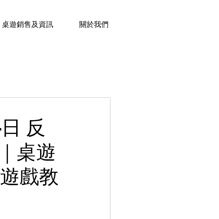
桌遊銷售及資訊
關於我們
學苑最新活動-銅鑼灣
4日 反
｜桌遊
往活動
最新課程活動
上遊戲教