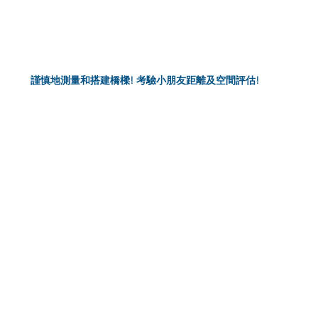
謹慎地測量和搭建橋樑! 考驗小朋友距離及空間評估!