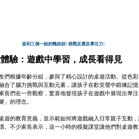
捉到三個一組的醜娃娃! 挑戰反應及專注力!
堂體驗：遊戲中學習，成長看得見
友們根據年齡分組，參與了精心設計的桌遊活動。從色彩
融合了腦力挑戰與互動元素，讓孩子在歡笑聲中鍛煉記憶
家長們在一旁觀察，驚喜地發現孩子在遊戲中展現出專注
樂」的理念。
桌遊的教育意義，並示範如何將遊戲融入日常親子互動，
慣。不少家長表示，這一小時的模擬課堂讓他們對桌遊教