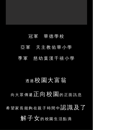
冠軍 華德學校
亞軍 天主教佑華小學
季軍 慈幼葉漢千禧小學
校園大富翁
透過
正向校園
向大眾傳遞
的正面訊息
認識及了
希望家長能夠在親子時間中
解子女
的校園生活點滴