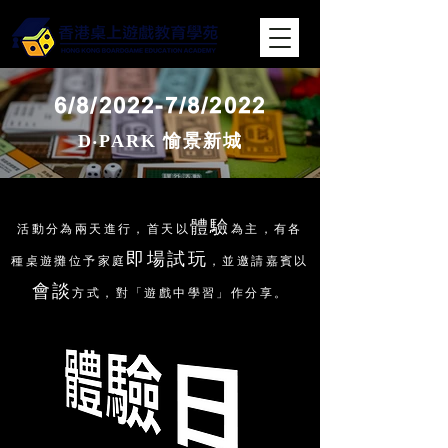
6/8/2022-7/8/2022
D‧PARK 愉景新城
體驗
活動分為兩天進行，首天以
為主，有各
即場試玩
種桌遊攤位予家庭
，並邀請嘉賓以
會談
方式，對「遊戲中學習」作分享。