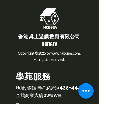
​香港桌上遊戲教育有限公司
​HKBGEA
Copyright ©2025
by
www.hkbgea.com
.
All rights reserved.
學苑服務
​地址:
銅鑼灣軒尼詩道438-444號
金鵝商業大廈23樓A室
​電
郵:
info@hkbgea.com
電話:
6616
7844