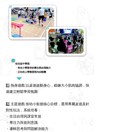
幼兒從中學習:
・符合小學要求的專注與自理能力
・正向的上學態度與內在動機
1️⃣ 熱身遊戲 以桌遊啟動身心，鍛鍊大小肌肉協調，快
速建立輕鬆學習氛圍
2️⃣ 主題遊戲 按幼小銜接核心目標，選用專屬桌遊及針
對性玩法，系統培養：
・生活自理與課室常規
・專注力與規則意識
・邏輯思考與問題解決能力