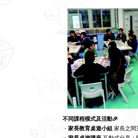
不同課程模式及活動🎉
・
家長教育桌遊小組
家長之間