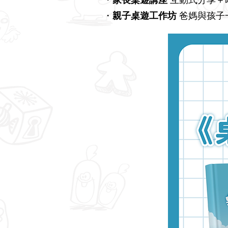
・
家長桌遊講座
互動式分享＋
・
親子桌遊工作坊
爸媽與孩子