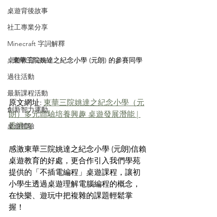
桌遊背後故事
社工專業分享
Minecraft 字詞解釋
桌遊教育Q&A
東華三院姚達之紀念小學 (元朗) 的參賽同學
過往活動
最新課程活動
原文網址: 
東華三院姚達之紀念小學（元
創新智力運動
朗）多元體驗培養興趣 桌遊發展潛能 | 
香港01
桌遊體驗
感激東華三院姚達之紀念小學 (元朗)信賴
桌遊教育的好處，更合作引入我們學苑
提供的「不插電編程」桌遊課程，讓初
小學生透過桌遊理解電腦編程的概念，
在快樂、遊玩中把複雜的課題輕鬆掌
握！