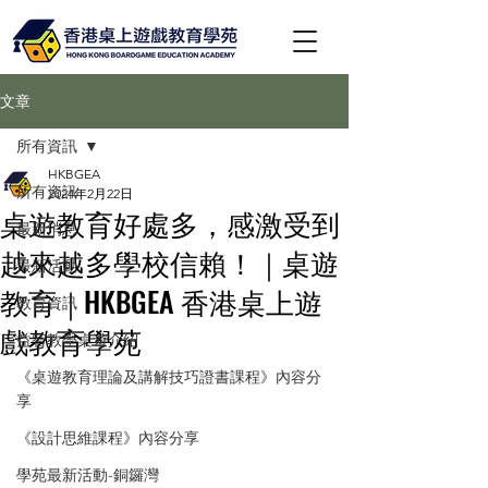
文章
所有資訊
HKBGEA
所有資訊
2024年2月22日
桌遊教育好處多，感激受到
最新消息
越來越多學校信賴！｜桌遊
最新活動
教育｜HKBGEA 香港桌上遊
教育資訊
戲教育學苑
益智教學桌遊介紹
《桌遊教育理論及講解技巧證書課程》內容分
享
《設計思維課程》內容分享
學苑最新活動-銅鑼灣