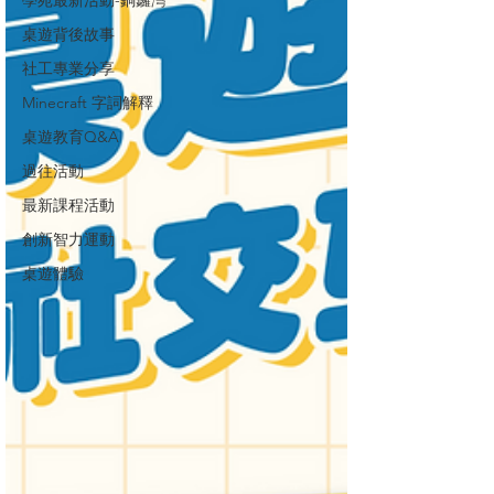
學苑最新活動-銅鑼灣
桌遊背後故事
社工專業分享
Minecraft 字詞解釋
桌遊教育Q&A
過往活動
最新課程活動
創新智力運動
桌遊體驗