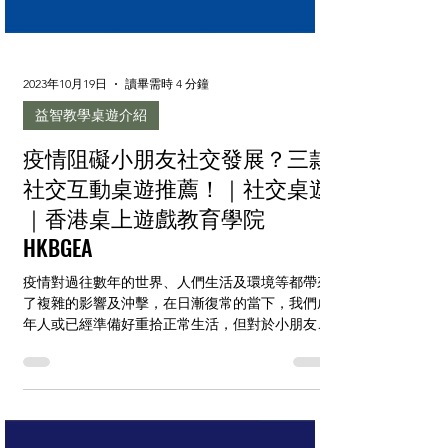
2023年10月19日
讀畢需時 4 分鐘
益智教學桌遊介紹
疫情阻礙小朋友社交發展？三款
社交互動桌遊推薦！｜社交桌遊
｜香港桌上遊戲教育學院
HKBGEA
疫情對過往數年的世界、人們生活及環境等都帶來
了複雜的影響及沖擊，在日漸復常的當下，我們成
年人或已經準備好重拾正常生活，但對於小朋友來
說就可能沒那麼簡單。 目錄 疫情對小朋友社交能
力的影響 社交合作一同勝利！三款桌遊推薦 聯絡
香港桌上遊戲教育學苑 HKBGEA...