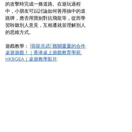
的攻擊時完成一條道路。在遊玩過程
中，小朋友可以討論如何善用抽中的道
路牌，應否用寶劍對抗飛龍等，從而學
習聆聽別人意見，互相遷就並理解別人
的思維方式。 
遊戲教學： 
[與龍共武] 難關重重的合作
桌遊遊戲！｜香港桌上遊戲教育學苑 
HKBGEA｜桌遊教學影片