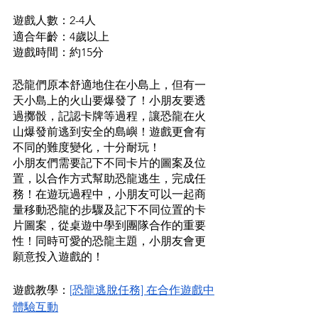
遊戲人數：2-4人
適合年齡：4歲以上
遊戲時間：約15分
恐龍們原本舒適地住在小島上，但有一
天小島上的火山要爆發了！小朋友要透
過擲骰，記認卡牌等過程，讓恐龍在火
山爆發前逃到安全的島嶼！遊戲更會有
不同的難度變化，十分耐玩！
小朋友們需要記下不同卡片的圖案及位
置，以合作方式幫助恐龍逃生，完成任
務！在遊玩過程中，小朋友可以一起商
量移動恐龍的步驟及記下不同位置的卡
片圖案，從桌遊中學到團隊合作的重要
性！同時可愛的恐龍主題，小朋友會更
願意投入遊戲的！
遊戲教學：
[恐龍逃脫任務] 在合作遊戲中
體驗互動