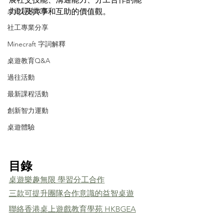
桌遊背後故事
力以及共享和互助的價值觀。
社工專業分享
Minecraft 字詞解釋
桌遊教育Q&A
過往活動
最新課程活動
創新智力運動
桌遊體驗
目錄
桌遊樂趣無限 學習分工合作
三款可提升團隊合作意識的益智桌遊
聯絡香港桌上遊戲教育學苑 HKBGEA