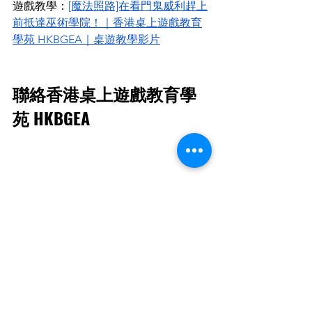
遊戲教學：
[魔法照路]在看門鬼威利趕上
前抵達巫術學院！｜香港桌上遊戲教育
學苑 HKBGEA｜桌遊教學影片
聯絡香港桌上遊戲教育學
苑 HKBGEA 
如果你也想了解更多有關桌遊教育的資
訊，歡迎隨時到訪我們-香港桌上遊戲教
育學苑 HKBGEA 的網站： 
https://www.hkbgea.com/
 。