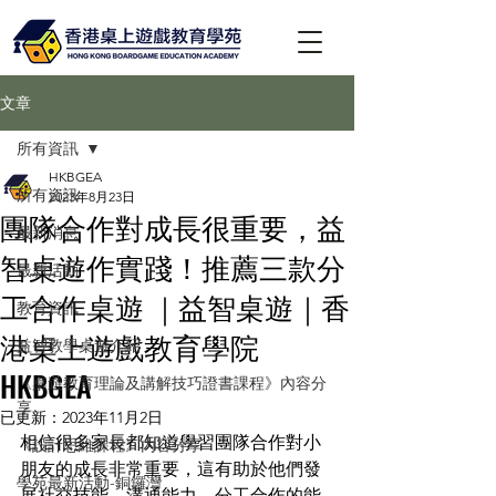
文章
所有資訊
HKBGEA
所有資訊
2023年8月23日
團隊合作對成長很重要，益
最新消息
智桌遊作實踐！推薦三款分
最新活動
工合作桌遊 ｜益智桌遊｜香
教育資訊
港桌上遊戲教育學院
益智教學桌遊介紹
HKBGEA
《桌遊教育理論及講解技巧證書課程》內容分
享
已更新：
2023年11月2日
相信很多家長都知道學習團隊合作對小
《設計思維課程》內容分享
朋友的成長非常重要，這有助於他們發
學苑最新活動-銅鑼灣
展社交技能、溝通能力、分工合作的能