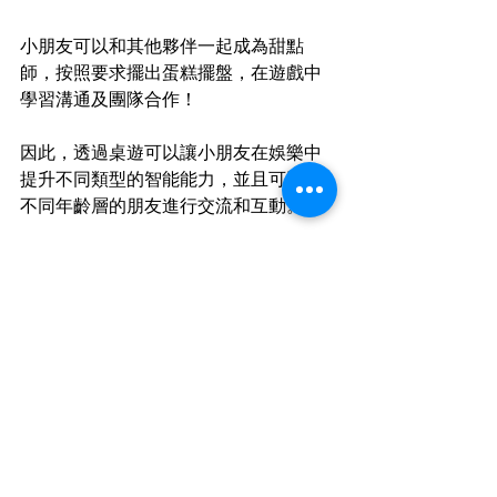
小朋友可以和其他夥伴一起成為甜點
師，按照要求擺出蛋糕擺盤，在遊戲中
學習溝通及團隊合作！
因此，透過桌遊可以讓小朋友在娛樂中
提升不同類型的智能能力，並且可以和
不同年齡層的朋友進行交流和互動。
聯絡香港桌上遊戲教育學
苑 HKBGEA 
如果你也想了解更多有關桌遊教育的資
訊，歡迎隨時到訪我們-香港桌上遊戲教
育學苑 HKBGEA 的網站：
https://www.hkbgea.com/
 。