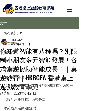
文章
所有資訊
HKBGEA
所有資訊
2023年4月13日
你知道智能有八種嗎？別限
最新消息
制小朋友多元智能發展！各
最新活動
式桌遊協助智能成長！｜桌
教育資訊
遊教育｜HKBGEA 香港桌上
益智教學桌遊介紹
遊戲教育學苑
《桌遊教育理論及講解技巧證書課程》內容分
享
已更新：
2023年6月21日
《設計思維課程》內容分享
學苑最新活動-銅鑼灣