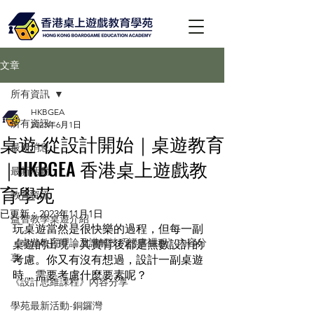
文章
所有資訊
HKBGEA
所有資訊
2023年6月1日
桌遊-從設計開始｜桌遊教育
最新消息
｜HKBGEA 香港桌上遊戲教
最新活動
育學苑
教育資訊
已更新：
2023年11月1日
益智教學桌遊介紹
玩桌遊當然是很快樂的過程，但每一副
《桌遊教育理論及講解技巧證書課程》內容分
桌遊的出現，其實背後都是無數設計的
享
考慮。你又有沒有想過，設計一副桌遊
時，需要考慮什麼要素呢？
《設計思維課程》內容分享
學苑最新活動-銅鑼灣