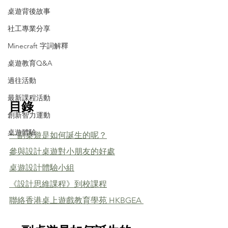
桌遊背後故事
社工專業分享
Minecraft 字詞解釋
桌遊教育Q&A
過往活動
最新課程活動
目錄
創新智力運動
桌遊體驗
一副桌遊是如何誕生的呢？
參與設計桌遊對小朋友的好處
桌遊設計體驗小組
《設計思維課程》到校課程
聯絡香港桌上遊戲教育學苑 HKBGEA 