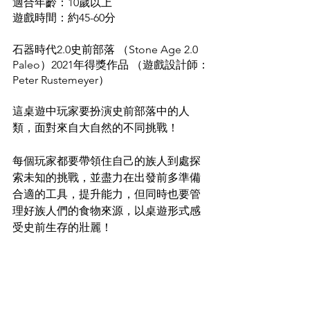
適合年齡：10歲以上
遊戲時間：約45-60分
石器時代2.0史前部落 （Stone Age 2.0 
Paleo）2021年得獎作品 （遊戲設計師：
Peter Rustemeyer）
這桌遊中玩家要扮演史前部落中的人
類，面對來自大自然的不同挑戰！
每個玩家都要帶領住自己的族人到處探
索未知的挑戰，並盡力在出發前多準備
合適的工具，提升能力，但同時也要管
理好族人們的食物來源，以桌遊形式感
受史前生存的壯麗！ 