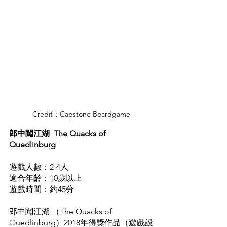
Credit：Capstone Boardgame
郎中闖江湖  The Quacks of 
Quedlinburg
遊戲人數：2-4人
適合年齡：10歲以上
遊戲時間：約45分
郎中闖江湖 （The Quacks of 
Quedlinburg）2018年得獎作品（遊戲設