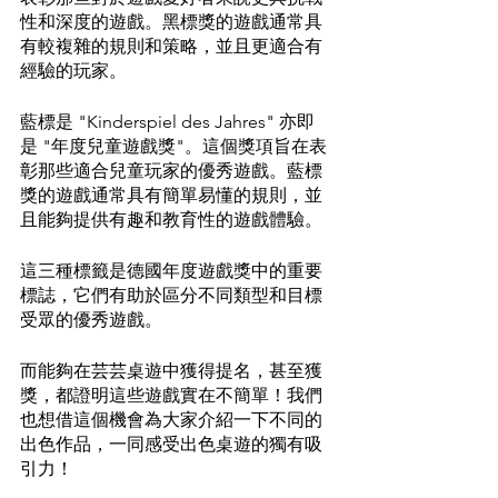
性和深度的遊戲。黑標獎的遊戲通常具
有較複雜的規則和策略，並且更適合有
經驗的玩家。
藍標是 "Kinderspiel des Jahres" 亦即
是 "年度兒童遊戲獎"。這個獎項旨在表
彰那些適合兒童玩家的優秀遊戲。藍標
獎的遊戲通常具有簡單易懂的規則，並
且能夠提供有趣和教育性的遊戲體驗。
這三種標籤是德國年度遊戲獎中的重要
標誌，它們有助於區分不同類型和目標
受眾的優秀遊戲。
而能夠在芸芸桌遊中獲得提名，甚至獲
獎，都證明這些遊戲實在不簡單！我們
也想借這個機會為大家介紹一下不同的
出色作品，一同感受出色桌遊的獨有吸
引力！