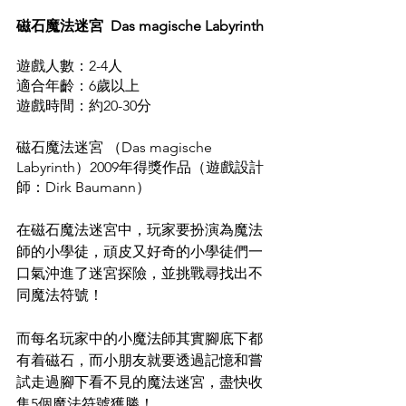
磁石魔法迷宮  Das magische Labyrinth
遊戲人數：2-4人
適合年齡：6歲以上
遊戲時間：約20-30分
磁石魔法迷宮 （Das magische 
Labyrinth）2009年得獎作品（遊戲設計
師：Dirk Baumann）
在磁石魔法迷宮中，玩家要扮演為魔法
師的小學徒，頑皮又好奇的小學徒們一
口氣沖進了迷宮探險，並挑戰尋找出不
同魔法符號！
而每名玩家中的小魔法師其實腳底下都
有着磁石，而小朋友就要透過記憶和嘗
試走過腳下看不見的魔法迷宮，盡快收
集5個魔法符號獲勝！