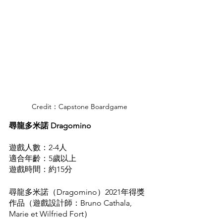
Credit：Capstone Boardgame
尋龍多米諾 Dragomino
遊戲人數：2-4人
適合年齡：5歲以上
遊戲時間：約15分
尋龍多米諾（Dragomino）2021年得獎
作品（遊戲設計師：Bruno Cathala, 
Marie et Wilfried Fort）