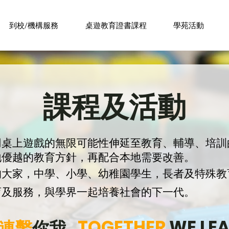
​到校/機構服務
桌遊教育證書課程
學苑活動
課程及活動
用桌上遊戲的無限可能性伸延至教育、輔導、培訓
地優越的教育方針，再配合本地需要改善。
的大家，中學、小學、幼稚園學生，長者及特殊教
育及服務，與學界一起培養社會的下一代。
連繫
你我
TOGETHER
WE LE