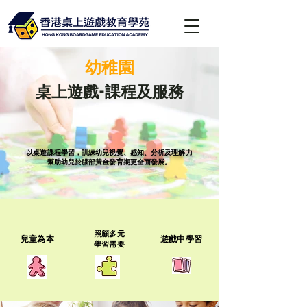
幼稚園
桌上遊戲-課程及服務
以桌遊課程學習，訓練幼兒視覺、感知、分析及理解力
幫助幼兒於腦部黃金發育期更全面發展。
照顧多元
兒童為本
遊戲中學習
學習需要