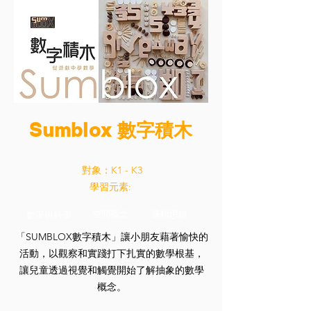
Sumblox 數字積木
對象：K1 - K3
學習元素:
空間概念
邏輯思維
數學與科學
「SUMBLOX數字積木」讓小朋友藉著愉快的
活動，以觀察和實踐打下扎實的數學根基，
讓兒童透過視覺和觸覺開始了解抽象的數學
概念。