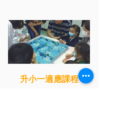
升小一適應課程
對象：K2 - K3
學習元素:
記憶力
小一適應
社交
運用桌遊幫助幼兒適應升學，培養聆聽及記
憶力。每堂均設小任務幫助學童熟悉初小要