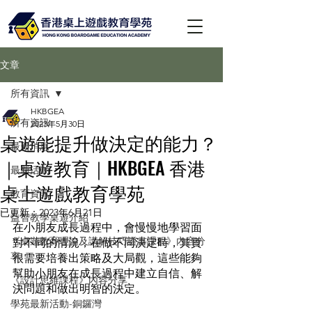
文章
所有資訊
HKBGEA
所有資訊
2023年5月30日
桌遊能提升做決定的能力？
最新消息
｜桌遊教育｜HKBGEA 香港
最新活動
桌上遊戲教育學苑
教育資訊
已更新：
2023年6月21日
益智教學桌遊介紹
在小朋友成長過程中，會慢慢地學習面
《桌遊教育理論及講解技巧證書課程》內容分
對不同的情況，在做不同決定時，其實
享
很需要培養出策略及大局觀，這些能夠
幫助小朋友在成長過程中建立自信、解
《設計思維課程》內容分享
決問題和做出明智的決定。
學苑最新活動-銅鑼灣