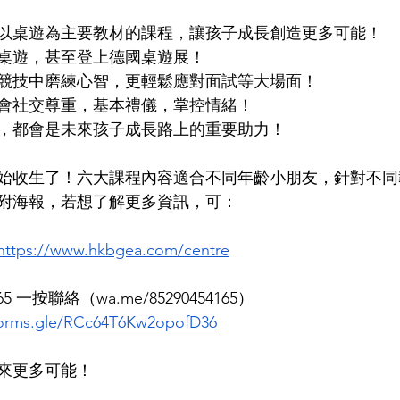
以桌遊為主要教材的課程，讓孩子成長創造更多可能！
桌遊，甚至登上德國桌遊展！
競技中磨練心智，更輕鬆應對面試等大場面！
會社交尊重，基本禮儀，掌控情緒！
，都會是未來孩子成長路上的重要助力！
始收生了！六大課程內容適合不同年齡小朋友，針對不同
附海報，若想了解更多資訊，可：
https://www.hkbgea.com/centre
165 一按聯絡（wa.me/85290454165）
/forms.gle/RCc64T6Kw2opofD36
來更多可能！