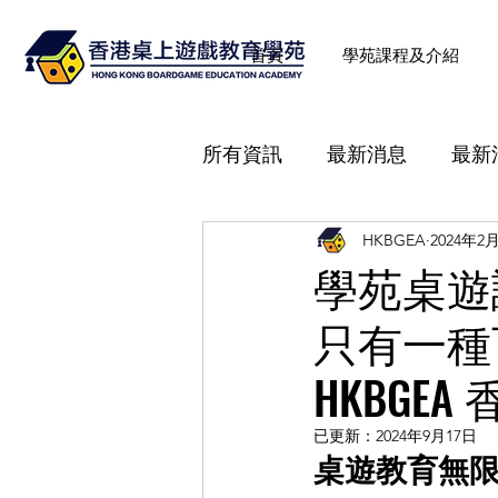
首頁
學苑課程及介紹
所有資訊
最新消息
最新
HKBGEA
2024年2
《桌遊教育理論及講解技巧
學苑桌遊
只有一種
桌遊背後故事
社工專業
HKBGE
創新智力運動
桌遊體驗
已更新：
2024年9月17日
桌遊教育無限