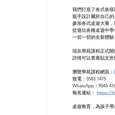
我們打造了各式各樣
親手設計屬於自己的
參加各式桌遊大賽，
從遊玩各種桌遊中學
一切一切的全新體驗
現在學苑課程正式開
詳情可以查看貼文所
瀏覽學苑課程網頁：
致電：3583 1475 
WhatsApp：9045 4
報名連結： 
https:/
桌遊教育，為孩子帶