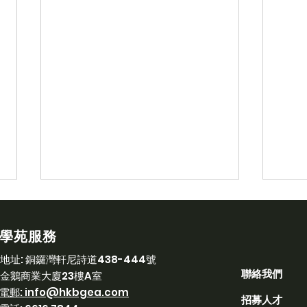
學苑服務
​地址:
銅鑼灣軒尼詩道438-444號
聯絡我們
金鵝商業大廈23樓A室
​電郵:
info@hkbgea.com
招募人才