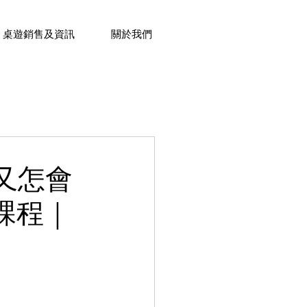
桌遊銷售及資訊
關於我們
學苑最新活動-銅鑼灣
又怎會
課程｜
往活動
最新課程活動