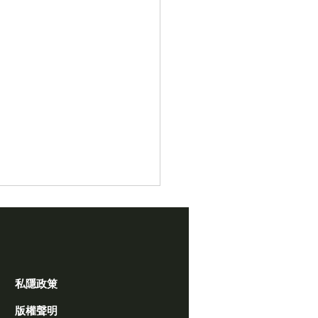
私隱政䇿
版權聲明