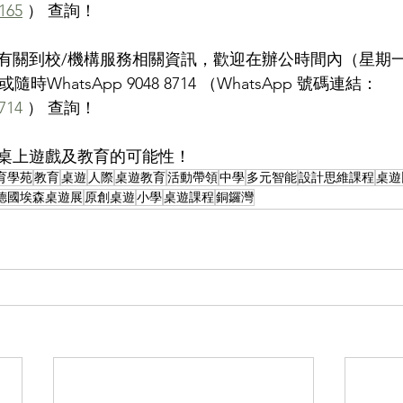
165
 ） 查詢！
關到校/機構服務相關資訊，歡迎在辦公時間內（星期一至五 1
551或隨時WhatsApp 9048 8714 （WhatsApp 號碼連結： 
714
 ） 查詢！ 
桌上遊戲及教育的可能性！
教育學苑
教育
桌遊
人際
桌遊教育
活動帶領
中學
多元智能
設計思維課程
桌遊
德國埃森桌遊展
原創桌遊
小學
桌遊課程
銅鑼灣