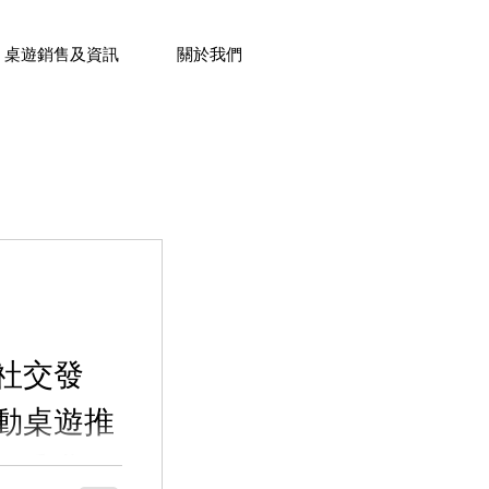
桌遊銷售及資訊
關於我們
內容分享
aft 字詞解釋
社交發
動桌遊推
桌遊體驗
｜香港桌