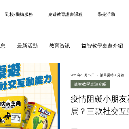
​到校/機構服務
桌遊教育證書課程
學苑活動
消息
最新活動
教育資訊
益智教學桌遊介紹
論及講解技巧證書課程》內容分享
《設計思維課程》
2023年10月19日
讀畢需時 4 分鐘
益智教學桌遊介紹
銅鑼灣
桌遊背後故事
社工專業分享
Minecr
疫情阻礙小朋友
展？三款社交互
過往活動
最新課程活動
創新智力運動
薦！｜社交桌遊