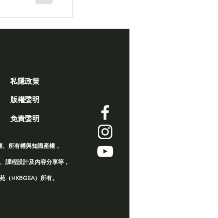
KBGEA
們生活及環境等
，在日漸復常的
備好重拾正常生
能沒那麼簡單。
的影響 社交合作
絡香港桌上遊戲
私隱政䇿
版權聲明
免責聲明
權、所有權與知識產權，
、課程設計及內容分享等，
（HKBGEA）所有。