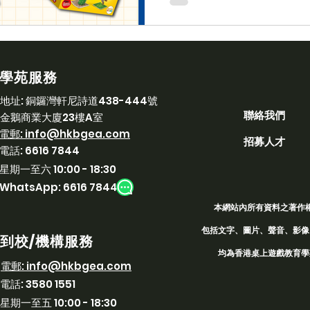
上遊戲教育學院 H
疫情對過往數年的世界、人
都帶來了複雜的影響及沖擊
當下，我們成年人或已經準
活，但對於小朋友來說就可
學苑服務
目錄 疫情對小朋友社交能力
一同勝利！三款桌遊推薦 聯
​地址:
銅鑼灣軒尼詩道438-444號
聯絡我們
教育學苑 HKBGEA...
金鵝商業大廈23樓A室
​電郵:
info@hkbgea.com
招募人才
電話:
6616 7844
星期一至六 10:00 - 18:30
WhatsApp: 6616 7844
本網站內所有資料之著作
包括文字、圖片、聲音、影像
到校/機構服務
均為香港桌上遊戲教育學苑
​電郵:
info@hkbgea.com
電話:
3580 1551
星期一至五 10:00 - 18:30