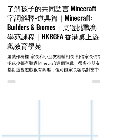
2024年1月29日
讀畢需時 3 分鐘
Minecraft 字詞解釋
了解孩子的共同語言 Minecraft
字詞解釋-道具篇｜Minecraft:
Builders & Biomes｜桌遊挑戰賽｜
學苑課程｜HKBGEA 香港桌上遊
戲教育學苑
遊戲作橋樑-家長和小朋友相輔相長 相信家長們或
多或少都有聽過Minecraft這個遊戲，很多小朋友
都對這隻遊戲很有興趣，但可能家長容易對當中的
話題、用字感到一頭霧水。 我們相信家長和小朋
友其實是相輔相長的關係，兩者之間需要有更多互
動和理解，而正正透過遊戲能夠達致這效果。因
此...