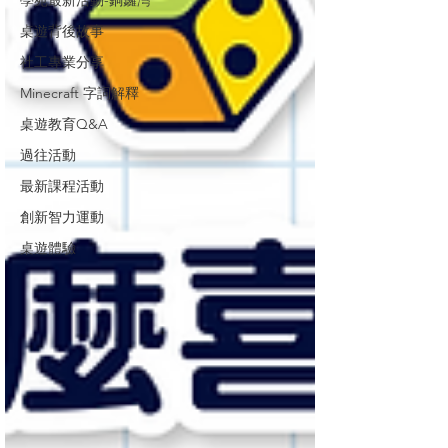
學苑最新活動-銅鑼灣
桌遊背後故事
社工專業分享
Minecraft 字詞解釋
桌遊教育Q&A
過往活動
最新課程活動
創新智力運動
桌遊體驗