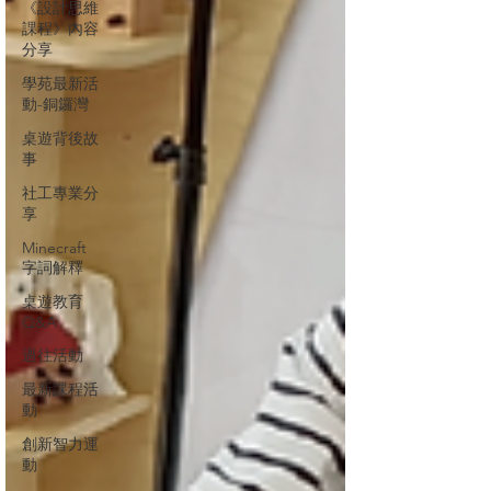
《設計思維
課程》內容
分享
學苑最新活
動-銅鑼灣
桌遊背後故
事
社工專業分
享
Minecraft
字詞解釋
桌遊教育
Q&A
過往活動
最新課程活
動
創新智力運
動