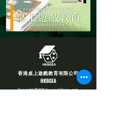
​香港桌上遊戲教育有限公司
​HKBGEA
Copyright ©2025
by
www.hkbgea.com
.
All rights reserved.
學苑服務
​地址:
銅鑼灣軒尼詩道438-444號
金鵝商業大廈23樓A室