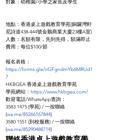
對象：幼稚園/小學之家長及學生
地點：香港桌上遊戲教育學苑(銅鑼灣軒
尼詩道438-444號金鵝商業大廈23樓A室)
人數：名額有限，先到先得，額滿即止
費用：每位$100/節
報名表格：
https://forms.gle/irGFgndmYb6MRUd1
7
HKBGEA 香港桌上遊戲教育學苑
學苑網站：
https://www.hkbgea.com/
歡迎電話/WhatsApp查詢： 
3583 1475 (學苑) / 一按聯絡 
(
wa.me/85266167844
) 
3580 1551 (到校服務) / 一按聯絡 
(
wa.me/85290488714
)
聯絡香港桌上遊戲教育學