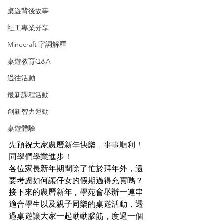
桌遊背後故事
社工專業分享
Minecraft 字詞解釋
桌遊教育Q&A
過往活動
最新課程活動
創新智力運動
桌遊體驗
先預祝大家農曆新年快樂，事事順利！
同學們學業進步！
各位家長新年期間除了忙於拜年外，還
要考慮如何讓仔女的假期過得充實嗎？
接下來的農曆新年，學苑會舉辦一連串
適合學生以及親子同樂的桌遊活動，透
過桌遊讓大家一起動動腦筋，度過一個